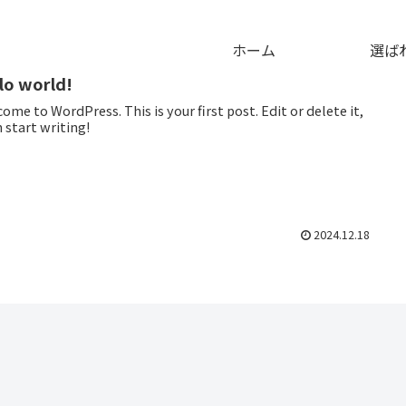
ホーム
選ば
lo world!
ome to WordPress. This is your first post. Edit or delete it,
 start writing!
2024.12.18