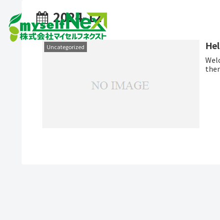
2024-12
Hel
Uncategorized
Welc
then